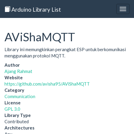
Arduino Library List
Togg
navig
AViShaMQTT
Library ini memungkinkan perangkat ESP untuk berkomunikasi
menggunakan protokol MQTT.
Author
Ajang Rahmat
Website
https://github.com/avisha95/AViShaMQTT
Category
Communication
License
GPL 3.0
Library Type
Contributed
Architectures