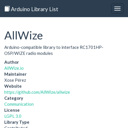
Arduino Library List
Togg
navig
AllWize
Arduino-compatible library to interface RC1701HP-
OSP/WIZE radio modules
Author
AllWize.io
Maintainer
Xose Pérez
Website
https://github.com/AllWize/allwize
Category
Communication
License
LGPL 3.0
Library Type